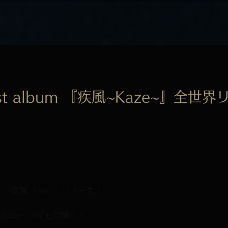
t album 『疾風~Kaze~』全世
um 『疾風~Kaze~』リリース！
Kaze~』MV も登場！！