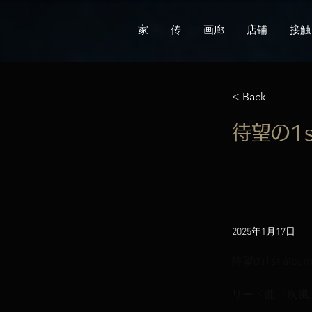
家
传
画廊
店铺
接触
< Back
待望の1s
2025年1月17日
待望の1st alb
リード曲『疾風~